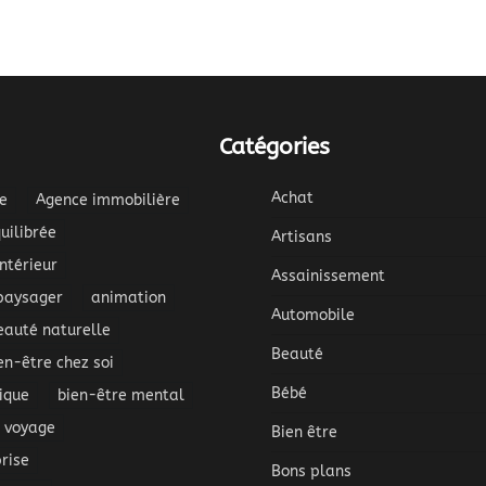
Catégories
Achat
e
Agence immobilière
uilibrée
Artisans
térieur
Assainissement
aysager
animation
Automobile
eauté naturelle
Beauté
en-être chez soi
Bébé
ique
bien-être mental
s voyage
Bien être
rise
Bons plans