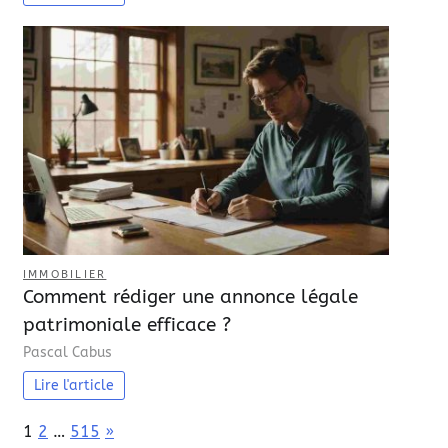
IMMOBILIER
Comment rédiger une annonce légale
patrimoniale efficace ?
Pascal Cabus
Lire l'article
Page:
Next
1
2
…
515
»