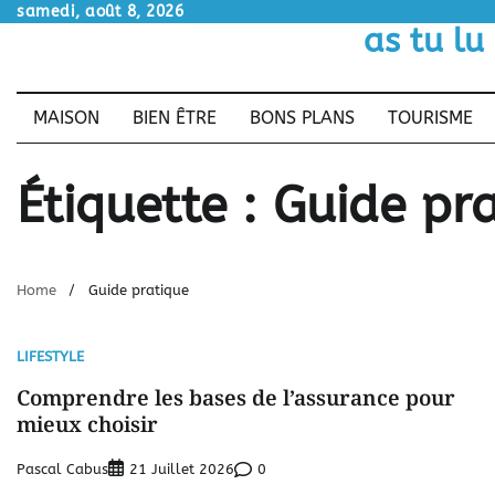
Skip
samedi, août 8, 2026
as tu lu
to
content
MAISON
BIEN ÊTRE
BONS PLANS
TOURISME
Étiquette :
Guide pr
Home
Guide pratique
LIFESTYLE
Comprendre les bases de l’assurance pour
mieux choisir
Pascal Cabus
0
21 Juillet 2026