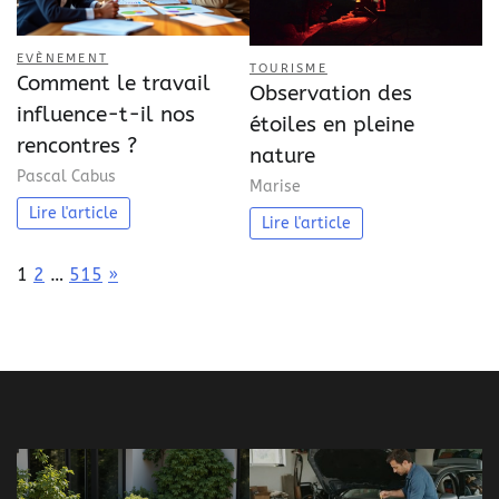
EVÈNEMENT
TOURISME
Comment le travail
Observation des
influence-t-il nos
étoiles en pleine
rencontres ?
nature
Pascal Cabus
Marise
Lire l'article
Lire l'article
Page:
Next
1
2
…
515
»