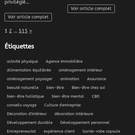
privilégié…
Voir article complet
Voir article complet
Page:
Next
1
2
…
515
»
Étiquettes
activité physique
Agence immobilière
Alimentation équilibrée
aménagement intérieur
aménagement paysager
animation
Assurance
beauté naturelle
bien-être
Bien-être chez soi
bien-être holistique
bien-être mental
CBD
conseils voyage
Culture d'entreprise
Décoration d'intérieur
décoration intérieure
Développement durable
Développement personnel
Entrepreneuriat
expérience client
Garde-robe capsule