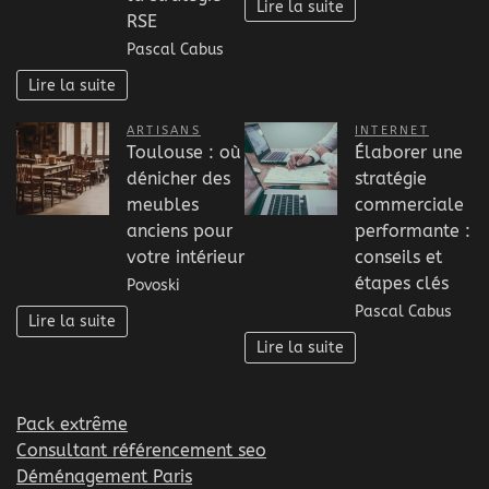
Lire la suite
RSE
Pascal Cabus
Lire la suite
ARTISANS
INTERNET
Toulouse : où
Élaborer une
dénicher des
stratégie
meubles
commerciale
anciens pour
performante :
votre intérieur
conseils et
étapes clés
Povoski
Pascal Cabus
Lire la suite
Lire la suite
Pack extrême
Consultant référencement seo
Déménagement Paris