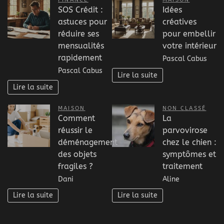
SOS Crédit :
Idées
astuces pour
créatives
réduire ses
pour embellir
mensualités
votre intérieur
rapidement
Pascal Cabus
Pascal Cabus
Lire la suite
Lire la suite
MAISON
NON CLASSÉ
Comment
La
réussir le
parvovirose
déménagement
chez le chien :
des objets
symptômes et
fragiles ?
traitement
Dani
Aline
Lire la suite
Lire la suite