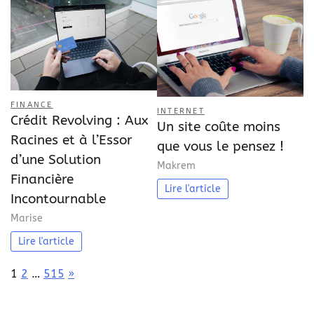
FINANCE
INTERNET
Crédit Revolving : Aux
Un site coûte moins
Racines et à l’Essor
que vous le pensez !
d’une Solution
Makrem
Financière
Lire l'article
Incontournable
Marise
Lire l'article
Page:
Next
1
2
…
515
»