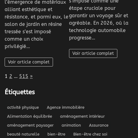
s’impose comme une
l’émergence de matériaux
étape cruciale pour
alliant esthétique et
garantir un voyage sûr et
résistance, et parmi eux, le
agréable. En 2026, où la
salon de jardin en résine
technologie automobile
tressée s’est imposé
progresse…
comme un choix
privilégié…
Voir article complet
Voir article complet
Page:
Next
1
2
…
515
»
Étiquettes
activité physique
Agence immobilière
Alimentation équilibrée
aménagement intérieur
aménagement paysager
animation
Assurance
beauté naturelle
bien-être
Bien-être chez soi