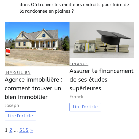
dans
Où trouver les meilleurs endroits pour faire de
la randonnée en plaines ?
FINANCE
Assurer le financement
IMMOBILIER
de ses études
Agence immobilière :
supérieures
comment trouver un
bien immobilier
Franck
Joseph
Lire l'article
Lire l'article
Page:
Next
1
2
…
515
»