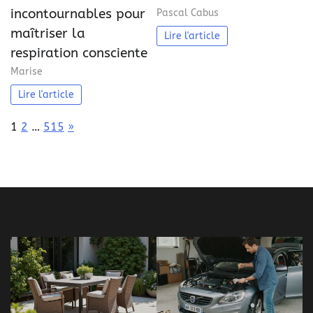
incontournables pour
Pascal Cabus
maîtriser la
Lire l'article
respiration consciente
Marise
Lire l'article
Page:
Next
1
2
…
515
»