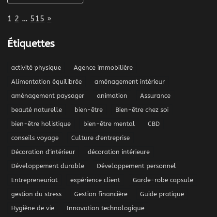
Page:
Next
1
2
…
515
»
Étiquettes
activité physique
Agence immobilière
Alimentation équilibrée
aménagement intérieur
aménagement paysager
animation
Assurance
beauté naturelle
bien-être
Bien-être chez soi
bien-être holistique
bien-être mental
CBD
conseils voyage
Culture d'entreprise
Décoration d'intérieur
décoration intérieure
Développement durable
Développement personnel
Entrepreneuriat
expérience client
Garde-robe capsule
gestion du stress
Gestion financière
Guide pratique
Hygiène de vie
Innovation technologique