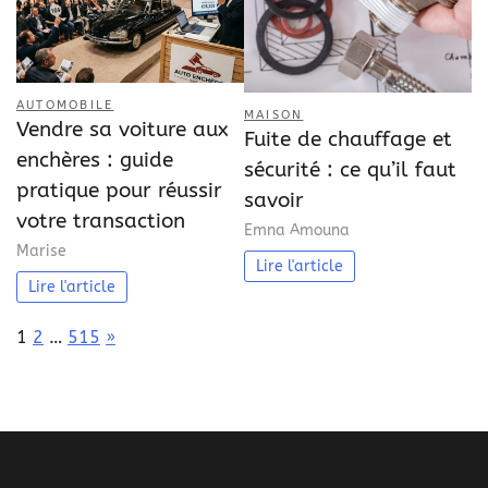
AUTOMOBILE
MAISON
Vendre sa voiture aux
Fuite de chauffage et
enchères : guide
sécurité : ce qu’il faut
pratique pour réussir
savoir
votre transaction
Emna Amouna
Marise
Lire l'article
Lire l'article
Page:
Next
1
2
…
515
»