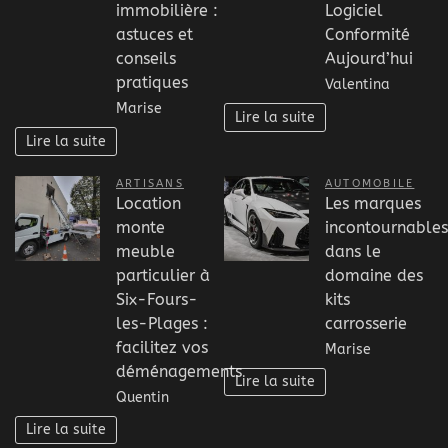
immobilière :
Logiciel
astuces et
Conformité
conseils
Aujourd’hui
pratiques
Valentina
Marise
Lire la suite
Lire la suite
ARTISANS
AUTOMOBILE
Location
Les marques
monte
incontournables
meuble
dans le
particulier à
domaine des
Six-Fours-
kits
les-Plages :
carrosserie
facilitez vos
Marise
déménagements
Lire la suite
Quentin
Lire la suite