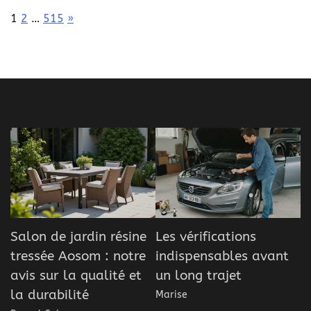
Page:
Next
1
2
…
515
»
Salon de jardin résine
Les vérifications
tressée Aosom : notre
indispensables avant
avis sur la qualité et
un long trajet
la durabilité
Marise