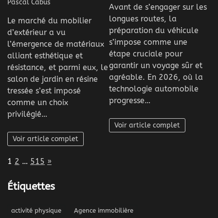
Pascal Cabus
Avant de s’engager sur les
longues routes, la
Le marché du mobilier
préparation du véhicule
d’extérieur a vu
s’impose comme une
l’émergence de matériaux
étape cruciale pour
alliant esthétique et
garantir un voyage sûr et
résistance, et parmi eux, le
agréable. En 2026, où la
salon de jardin en résine
technologie automobile
tressée s’est imposé
progresse…
comme un choix
privilégié…
Voir article complet
Voir article complet
Page:
Next
1
2
…
515
»
Étiquettes
activité physique
Agence immobilière