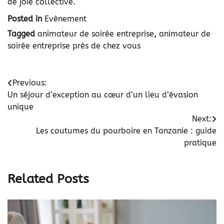
de joie collective.
Posted in
Evènement
Tagged
animateur de soirée entreprise
,
animateur de
soirée entreprise près de chez vous
Navigation
Previous:
Un séjour d’exception au cœur d’un lieu d’évasion
de
unique
l’article
Next:
Les coutumes du pourboire en Tanzanie : guide
pratique
Related Posts