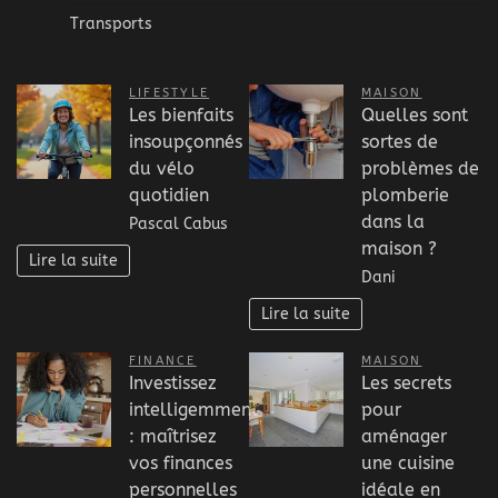
Transports
LIFESTYLE
MAISON
Les bienfaits
Quelles sont
insoupçonnés
sortes de
du vélo
problèmes de
quotidien
plomberie
dans la
Pascal Cabus
maison ?
Lire la suite
Dani
Lire la suite
FINANCE
MAISON
Investissez
Les secrets
intelligemment
pour
: maîtrisez
aménager
vos finances
une cuisine
personnelles
idéale en