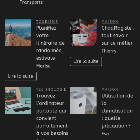
Transports
TOURISME
MAISON
Planifiez
Chauffagiste :
votre
tout savoir
itinéraire de
sur ce métier
randonnée
Thierry
estivale
Lire la suite
Marise
Lire la suite
TECHNOLOGIE
MAISON
Trouvez
Utilisation de
l’ordinateur
la
portable qui
climatisation
convient
: quelle
parfaitement
précaution ?
à vos besoins
Eva