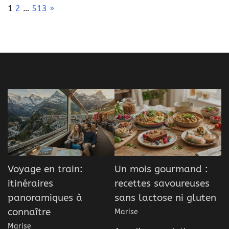
Page:
Next
1
2
…
513
»
Voyage en train:
Un mois gourmand :
itinéraires
recettes savoureuses
panoramiques à
sans lactose ni gluten
connaître
Marise
Marise