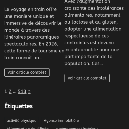
Avec l’augmentation
croissante des intolérances
Le voyage en train offre
alimentaires, notamment
une manière unique et
au lactose et au gluten,
immersive de découvrir le
adopter une alimentation
monde à travers des
respectueuse de ces
itinéraires panoramiques
contraintes est devenu
spectaculaires. En 2026,
incontournable pour une
cette forme de tourisme en
part importante de la
train connaît un…
population. Ces…
Voir article complet
Voir article complet
Page:
Next
1
2
…
513
»
Étiquettes
activité physique
Agence immobilière
Alimentation équilibrée
aménagement intérieur