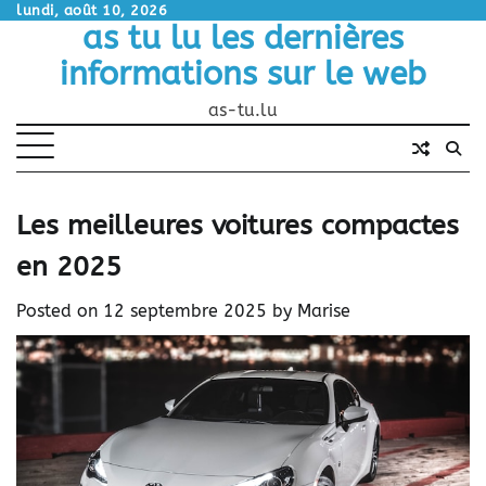
Skip
lundi, août 10, 2026
as tu lu les dernières
to
content
informations sur le web
as-tu.lu
Les meilleures voitures compactes
en 2025
Posted on
12 septembre 2025
by
Marise