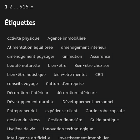
Page:
Next
1
2
…
515
»
Étiquettes
activité physique
Agence immobilière
Alimentation équilibrée
aménagement intérieur
aménagement paysager
animation
Assurance
beauté naturelle
bien-être
Bien-être chez soi
bien-être holistique
bien-être mental
CBD
conseils voyage
Culture d'entreprise
Décoration d'intérieur
décoration intérieure
Développement durable
Développement personnel
Entrepreneuriat
expérience client
Garde-robe capsule
gestion du stress
Gestion financière
Guide pratique
Hygiène de vie
Innovation technologique
intelligence artificielle
Investissement immobilier