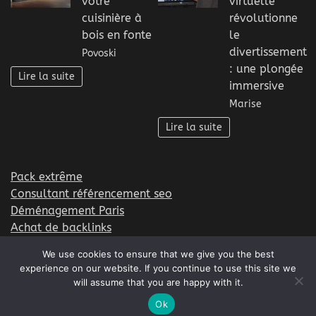
votre
virtuelle
cuisinière à
révolutionne
bois en fonte
le
divertissement
Povoski
: une plongée
Lire la suite
immersive
Marise
Lire la suite
Pack extrême
Consultant référencement seo
Déménagement Paris
Achat de backlinks
Formation EFT
We use cookies to ensure that we give you the best
experience on our website. If you continue to use this site we
will assume that you are happy with it.
Copyright © 2026
as tu lu les dernières informations
Ok
sur le web
Theme: Web News By
Adore Themes
.