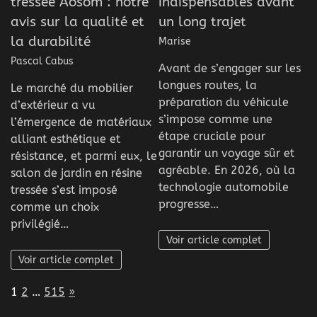
tressée Aosom : notre
indispensables avant
avis sur la qualité et
un long trajet
la durabilité
Marise
Pascal Cabus
Avant de s’engager sur les
longues routes, la
Le marché du mobilier
préparation du véhicule
d’extérieur a vu
s’impose comme une
l’émergence de matériaux
étape cruciale pour
alliant esthétique et
garantir un voyage sûr et
résistance, et parmi eux, le
agréable. En 2026, où la
salon de jardin en résine
technologie automobile
tressée s’est imposé
progresse…
comme un choix
privilégié…
Voir article complet
Voir article complet
Page:
Next
1
2
…
515
»