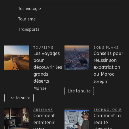
Technologie
Tourisme
Transports
TOURISME
BONS PLANS
Les voyages
Conseils pour
pour
réussir son
découvrir les
expatriation
grands
au Maroc
déserts
Joseph
Marise
Lire la suite
Lire la suite
ARTISANS
TECHNOLOGIE
Comment
Comment la
entretenir
réalité