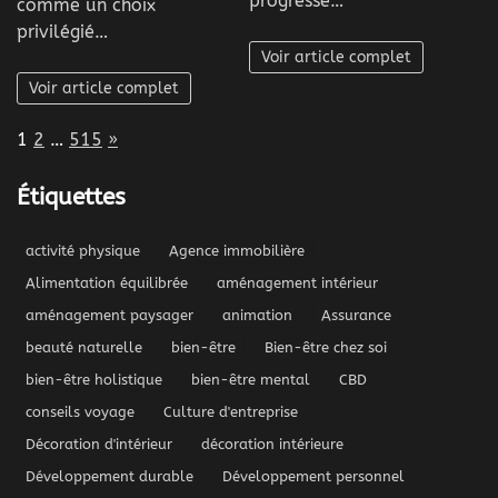
progresse…
comme un choix
privilégié…
Voir article complet
Voir article complet
Page:
Next
1
2
…
515
»
Étiquettes
activité physique
Agence immobilière
Alimentation équilibrée
aménagement intérieur
aménagement paysager
animation
Assurance
beauté naturelle
bien-être
Bien-être chez soi
bien-être holistique
bien-être mental
CBD
conseils voyage
Culture d'entreprise
Décoration d'intérieur
décoration intérieure
Développement durable
Développement personnel