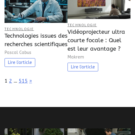
TECHNOLOGIE
TECHNOLOGIE
Vidéoprojecteur ultra
Technologies issues des
courte focale : Quel
recherches scientifiques
est leur avantage ?
Pascal Cabus
Makrem
Lire l'article
Lire l'article
Page:
Next
1
2
…
515
»