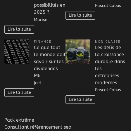
possibilités en
Pascal Cabus
2025 ?
Lire la suite
Marise
Lire la suite
FINANCE
NON CLASSÉ
Ce que tout
Les défis de
le monde doit
la croissance
savoir sur les
durable dans
dividendes
les
M6
entreprises
modernes
joel
Pascal Cabus
Lire la suite
Lire la suite
Pack extrême
Consultant référencement seo