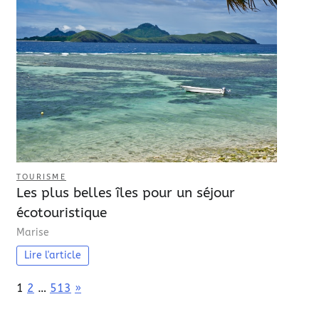
TOURISME
Les plus belles îles pour un séjour
écotouristique
Marise
Lire l'article
Page:
Next
1
2
…
513
»