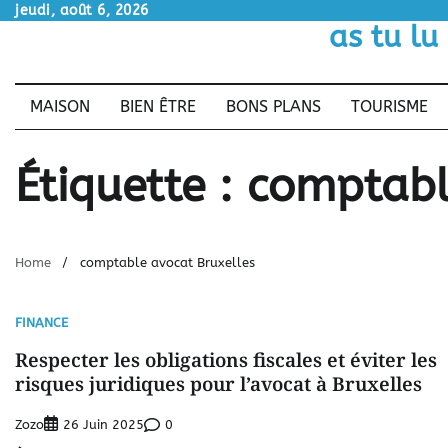
Skip
jeudi, août 6, 2026
as tu lu
to
content
MAISON
BIEN ÊTRE
BONS PLANS
TOURISME
Étiquette :
comptabl
Home
comptable avocat Bruxelles
FINANCE
Respecter les obligations fiscales et éviter les
risques juridiques pour l’avocat à Bruxelles
Zozo
0
26 Juin 2025