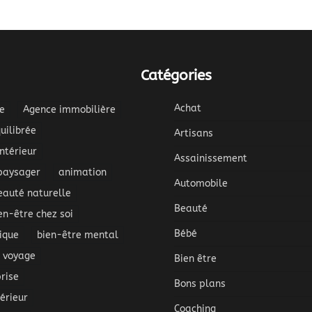
Catégories
Achat
e
Agence immobilière
uilibrée
Artisans
térieur
Assainissement
aysager
animation
Automobile
eauté naturelle
Beauté
en-être chez soi
Bébé
ique
bien-être mental
s voyage
Bien être
rise
Bons plans
érieur
Coaching