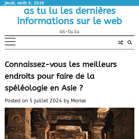
Skip
jeudi, août 6, 2026
as tu lu les dernières
to
content
informations sur le web
as-tu.lu
Connaissez-vous les meilleurs
endroits pour faire de la
spéléologie en Asie ?
Posted on
5 juillet 2024
by
Marise