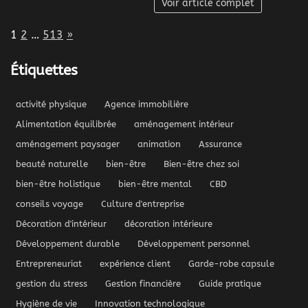
Voir article complet
Page:
Next
1
2
…
513
»
Étiquettes
activité physique
Agence immobilière
Alimentation équilibrée
aménagement intérieur
aménagement paysager
animation
Assurance
beauté naturelle
bien-être
Bien-être chez soi
bien-être holistique
bien-être mental
CBD
conseils voyage
Culture d'entreprise
Décoration d'intérieur
décoration intérieure
Développement durable
Développement personnel
Entrepreneuriat
expérience client
Garde-robe capsule
gestion du stress
Gestion financière
Guide pratique
Hygiène de vie
Innovation technologique