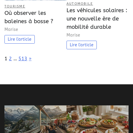
AUTOMOBILE
TOURISME
Les véhicules solaires :
Où observer les
une nouvelle ère de
baleines à bosse ?
mobilité durable
Marise
Marise
Lire l'article
Lire l'article
Page:
Next
1
2
…
513
»