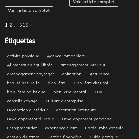
Voir article complet
Voir article complet
Page:
Next
1
2
…
515
»
Étiquettes
activité physique
Agence immobilière
Alimentation équilibrée
aménagement intérieur
aménagement paysager
animation
Assurance
beauté naturelle
bien-être
Bien-être chez soi
bien-être holistique
bien-être mental
CBD
conseils voyage
Culture d'entreprise
Décoration d'intérieur
décoration intérieure
Développement durable
Développement personnel
Entrepreneuriat
expérience client
Garde-robe capsule
gestion du stress
Gestion financière
Guide pratique