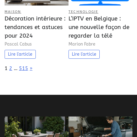
MAISON
TECHNOLOGIE
Décoration intérieure :
L’IPTV en Belgique :
tendances et astuces
une nouvelle façon de
pour 2024
regarder la télé
Pascal Cabus
Marion Fabre
Lire l'article
Lire l'article
Page:
Next
1
2
…
515
»