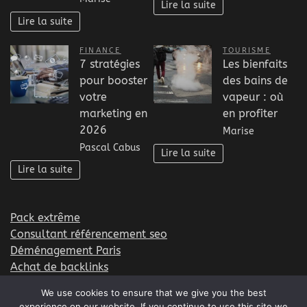
Lire la suite
Lire la suite
FINANCE
TOURISME
7 stratégies
Les bienfaits
pour booster
des bains de
votre
vapeur : où
marketing en
en profiter
2026
Marise
Pascal Cabus
Lire la suite
Lire la suite
Pack extrême
Consultant référencement seo
Déménagement Paris
Achat de backlinks
Formation EFT
We use cookies to ensure that we give you the best
experience on our website. If you continue to use this site we